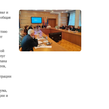
вке и
 общая
итию
нт
вой
луг
лана
тев,
дерации
ума,
ции и