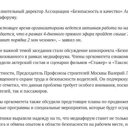
лнительный директор Ассоциации «Безопасность и качество» Ан
афоруму.
астоящее время организаторами ведется активная работа по н
ается, что в рамках 4-дневного прямого эфира пройдет свыше 3
авит порядка 2 млн человек
», – заявил он.
е важной темой заседания стало обсуждение кинопроекта «Безоп
низованного в рамках медиафорума. Члены оргкомитета ознаком
рдили актерский состав и сценарии фильмов «Стажер» и «Таксис
стности, Председатель Профсоюза строителей Москвы Валерий Л
ященного охране труда и безопасности водителей. Он подчеркну
е отметил, что данная проблема требует особого внимания, поско
телей, так и пассажиров.
ы оргкомитета также обсудили предстоящие планы по продвиже
вые программы и специальные мероприятия, которые будут осущ
тники выразили надежду на то, что медиафорум станет не тольк
ога и обмена опытом в области безопасности на рабочем месте, 