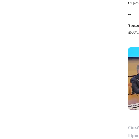
отра
--
Такж
можн
Опуб
Прос