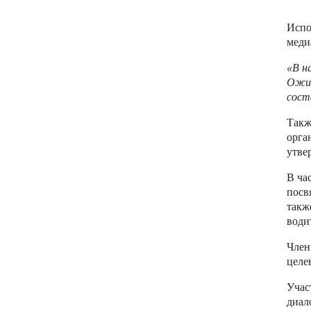
Испо
меди
«В н
Ожид
сост
Такж
орга
утве
В ча
посв
такж
води
Член
целе
Учас
диал