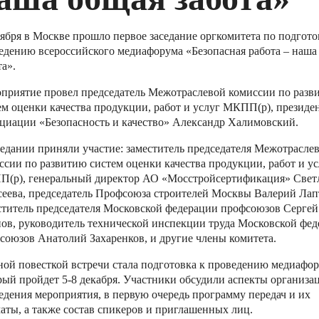
тября в Москве прошло первое заседание оргкомитета по подгото
едению всероссийского медиафорума «Безопасная работа – наша
та».
приятие провел председатель Межотраслевой комиссии по разв
ем оценки качества продукции, работ и услуг МКПП(р), президе
циации «Безопасность и качество» Александр Халимовский.
седании приняли участие: заместитель председателя Межотрасле
ссии по развитию систем оценки качества продукции, работ и ус
(р), генеральный директор АО «Мосстройсертификация» Свет
еева, председатель Профсоюза строителей Москвы Валерий Лап
ститель председателя Московской федерации профсоюзов Сергей
ов, руководитель технической инспекции труда Московской фе
союзов Анатолий Захаренков, и другие члены комитета.
ной повесткой встречи стала подготовка к проведению медиафор
рый пройдет 5-8 декабря. Участники обсудили аспекты организа
едения мероприятия, в первую очередь программу передач и их
аты, а также состав спикеров и приглашенных лиц.