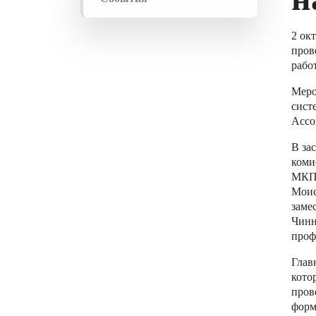
2 ок
пров
рабо
Меро
сист
Ассо
В за
коми
МКПП
Моис
заме
Чинн
проф
Глав
кото
пров
форм