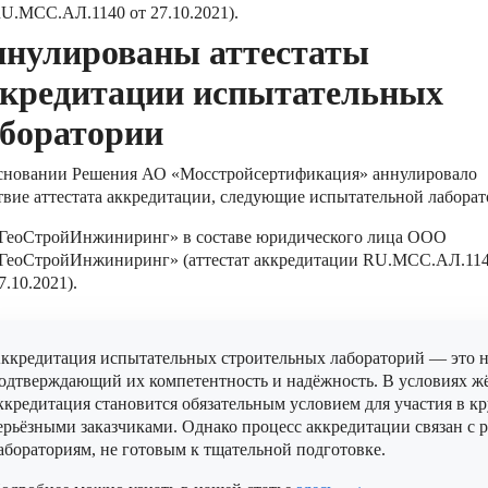
U.MCC.АЛ.1140 от 27.10.2021).
нулированы аттестаты
кредитации испытательных
боратории
сновании Решения АО «Мосстройсертификация» аннулировало
твие аттестата аккредитации, следующие испытательной лаборат
ГеоСтройИнжиниринг» в составе юридического лица ООО
ГеоСтройИнжиниринг» (аттестат аккредитации RU.MCC.АЛ.114
7.10.2021).
ккредитация испытательных строительных лабораторий — это не
одтверждающий их компетентность и надёжность. В условиях жё
ккредитация становится обязательным условием для участия в к
ерьёзными заказчиками. Однако процесс аккредитации связан с 
абораториям, не готовым к тщательной подготовке.