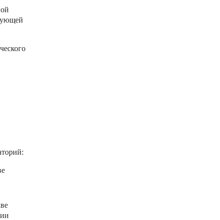
ной
едующей
еского
аторий:
ве
аве
ции