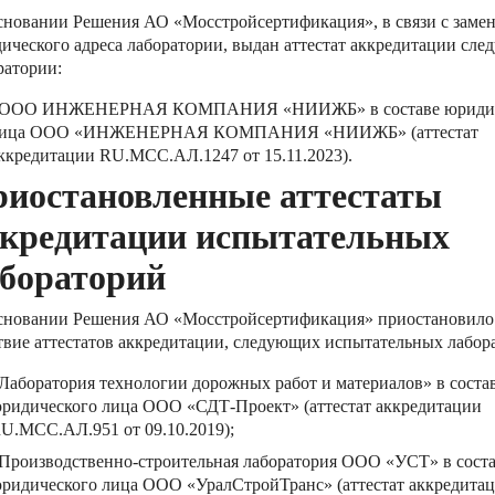
сновании Решения АО «Мосстройсертификация», в связи с заме
ического адреса лаборатории, выдан аттестат аккредитации сл
ратории:
ООО ИНЖЕНЕРНАЯ КОМПАНИЯ «НИИЖБ» в составе юридич
ица ООО «ИНЖЕНЕРНАЯ КОМПАНИЯ «НИИЖБ» (аттестат
ккредитации RU.MCC.АЛ.1247 от 15.11.2023).
иостановленные аттестаты
кредитации испытательных
бораторий
сновании Решения АО «Мосстройсертификация» приостановило
твие аттестатов аккредитации, следующих испытательных лабор
Лаборатория технологии дорожных работ и материалов» в соста
ридического лица ООО «СДТ-Проект» (аттестат аккредитации
U.MCC.АЛ.951 от 09.10.2019);
Производственно-строительная лаборатория ООО «УСТ» в сост
ридического лица ООО «УралСтройТранс» (аттестат аккредита