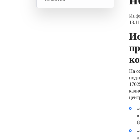
Инфо
13.11
Ис
пр
ко
На о
подт
1702
кали
цент
«
ю
(
«
л