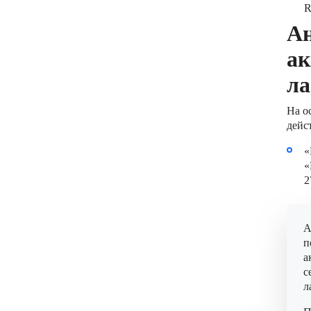
R
Ан
ак
ла
На о
дейс
«
«
2
А
п
а
с
л