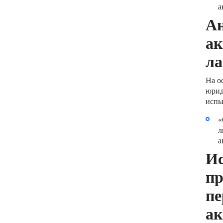
а
Ан
ак
ла
На о
юрид
испы
«
л
а
Ис
пр
пе
ак