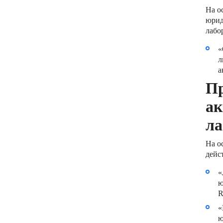
На о
юрид
лабо
«
л
а
Пр
ак
ла
На о
дейс
«
ю
R
«
ю