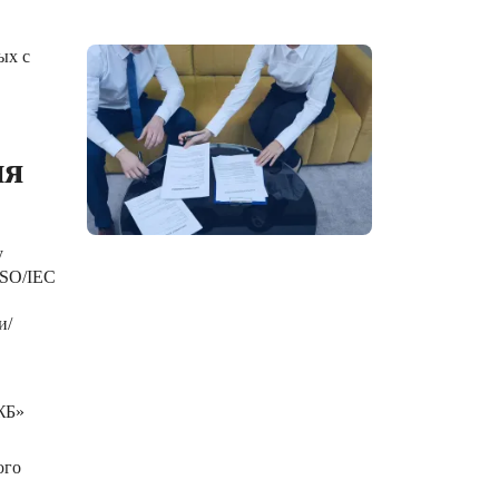
ых с
ия
у
ISO/IEC
и/
ЖБ»
ого