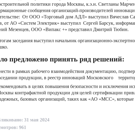
остроительной политики города Москвы, к.э.н. Светланы Марче
рмационные сообщения организаций-производителей инноваци
ительстве: От ООО «Торговый дом АДЛ» выступил Вячеслав С
в, от АО «Систем Электрик» выступил Сергей Барсук, информ
ний Мезенцев, ООО «Випакс +» представил Дмитрий Тюбин.
тогам заседания выступил начальник организационно-экспертн
шко.
ло предложено принять ряд решений:
нести в рамках рабочего взаимодействия документацию, подтв
аседании продукции, в реестр инноваций Московского террито
екомендовать в целях повышения безопасности и исключения исп
осквы контрафактной продукции для целей сертификации привл
адежных, базовых организаций, таких как «АО «МСС», которые
ликовано: 31 мая 2024
мотров: 961