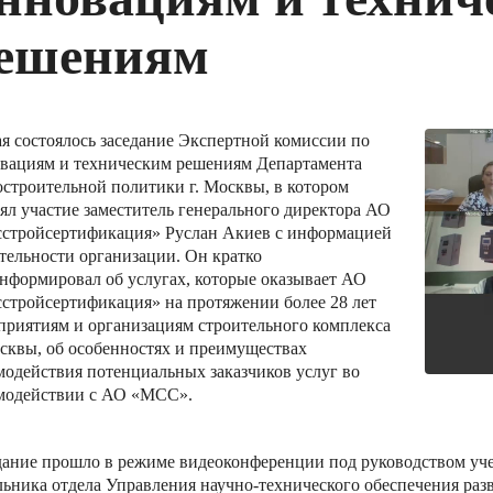
ешениям
ая состоялось заседание Экспертной комиссии по
вациям и техническим решениям Департамента
остроительной политики г. Москвы, в котором
ял участие заместитель генерального директора АО
стройсертификация» Руслан Акиев с информацией
ятельности организации. Он кратко
нформировал об услугах, которые оказывает АО
стройсертификация» на протяжении более 28 лет
приятиям и организациям строительного комплекса
осквы, об особенностях и преимуществах
модействия потенциальных заказчиков услуг во
модействии с АО «МСС».
дание прошло в режиме видеоконференции под руководством уче
льника отдела Управления научно-технического обеспечения раз