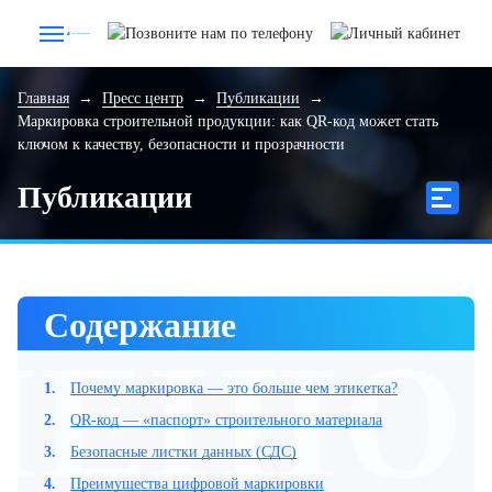
Главная
→
Пресс центр
→
Публикации
→
Маркировка строительной продукции: как QR-код может стать
ключом к качеству, безопасности и прозрачности
Публикации
Содержание
МЕНЮ
1.
Почему маркировка — это больше чем этикетка?
2.
QR-код — «паспорт» строительного материала
3.
Безопасные листки данных (СДС)
4.
Преимущества цифровой маркировки